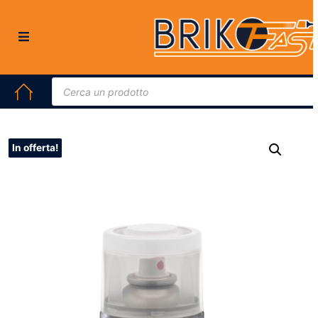
HOME
/
PITTURE E VERNICI
/ AMBRO-SOL PRIMER ANTIRUGGINE SPRAY
400ML FONDO PROTETTIVO METALLI
In offerta!