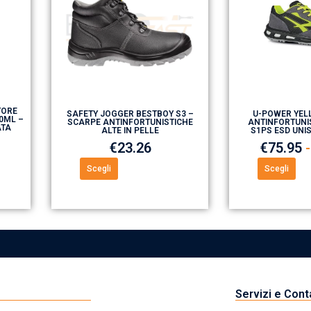
TORE
SAFETY JOGGER BESTBOY S3 –
U-POWER YEL
0ML –
SCARPE ANTINFORTUNISTICHE
ANTINFORTUNI
ATA
ALTE IN PELLE
S1PS ESD UNI
€
23.26
€
75.95
-
Scegli
Scegli
Servizi e Cont