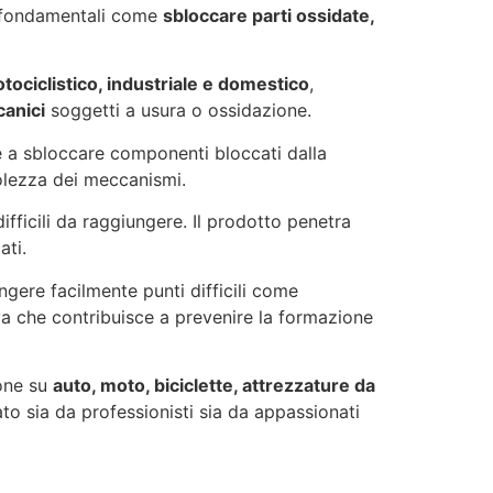
i fondamentali come
sbloccare parti ossidate,
tociclistico, industriale e domestico
,
canici
soggetti a usura o ossidazione.
re a sbloccare componenti bloccati dalla
volezza dei meccanismi.
ifficili da raggiungere. Il prodotto penetra
ati.
gere facilmente punti difficili come
tiva che contribuisce a prevenire la formazione
ione su
auto, moto, biciclette, attrezzature da
zato sia da professionisti sia da appassionati