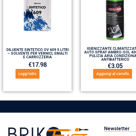
IGIENIZZANTE CLIMATIZZA
DILUENTE SINTETICO OV 609 5 LITRI
AUTO SPRAY AMBRO-SOL 40
– SOLVENTE PER VERNICI, SMALTI
PULIZIA ARIA CONDIZION
E CARROZZERIA
ANTIBATTERICO
€
17.98
€
3.05
Leggi tutto
Aggiungi al carrello
Newsletter