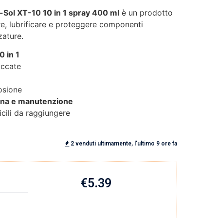
-Sol XT-10 10 in 1 spray 400 ml
è un prodotto
re, lubrificare e proteggere componenti
zature.
0 in 1
occate
osione
cina e manutenzione
icili da raggiungere
2 venduti ultimamente, l'ultimo 9 ore fa
€
5.39