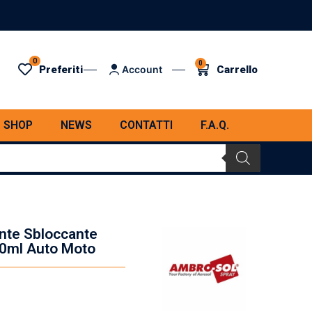
0
0
Preferiti
Carrello
Account
SHOP
NEWS
CONTATTI
F.A.Q.
nte Sbloccante
400ml Auto Moto