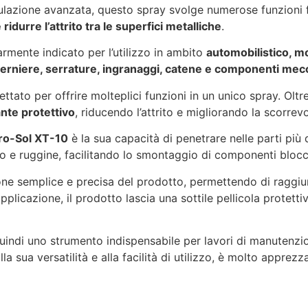
rmulazione avanzata, questo spray svolge numerose funzion
idurre l’attrito tra le superfici metalliche
.
rmente indicato per l’utilizzo in ambito
automobilistico, mo
 cerniere, serrature, ingranaggi, catene e componenti mec
ttato per offrire molteplici funzioni in un unico spray. Olt
ante protettivo
, riducendo l’attrito e migliorando la scorre
bro-Sol XT-10
è la sua capacità di penetrare nelle parti più d
rco e ruggine, facilitando lo smontaggio di componenti blocc
ne semplice e precisa del prodotto, permettendo di raggiun
applicazione, il prodotto lascia una sottile pellicola protet
uindi uno strumento indispensabile per lavori di manutenz
alla sua versatilità e alla facilità di utilizzo, è molto apprez