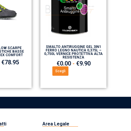
SMALTO ANTIRUGGINE GEL 3IN1
LOW SCARPE
FERRO LEGNO NAUTICA 0,375L –
STICHE BASSE
0,750L VERNICE PROTETTIVA ALTA
SEX COMFORT
RESISTENZA
€
78.95
€
0.00
-
€
9.90
Scegli
atti
Area Legale