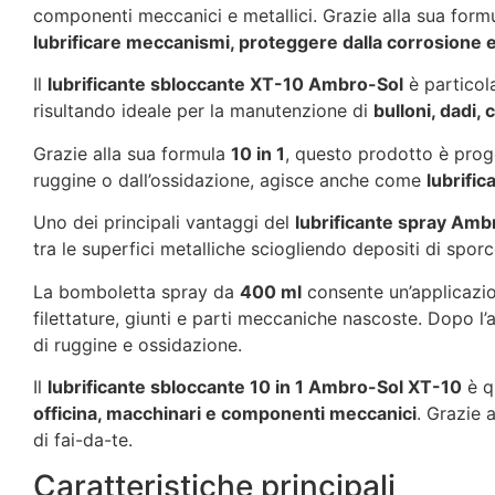
componenti meccanici e metallici. Grazie alla sua fo
lubrificare meccanismi, proteggere dalla corrosione e r
Il
lubrificante sbloccante XT-10 Ambro-Sol
è particola
risultando ideale per la manutenzione di
bulloni, dadi,
Grazie alla sua formula
10 in 1
, questo prodotto è proge
ruggine o dall’ossidazione, agisce anche come
lubrific
Uno dei principali vantaggi del
lubrificante spray Am
tra le superfici metalliche sciogliendo depositi di spo
La bomboletta spray da
400 ml
consente un’applicazio
filettature, giunti e parti meccaniche nascoste. Dopo l’
di ruggine e ossidazione.
Il
lubrificante sbloccante 10 in 1 Ambro-Sol XT-10
è q
officina, macchinari e componenti meccanici
. Grazie 
di fai-da-te.
Caratteristiche principali