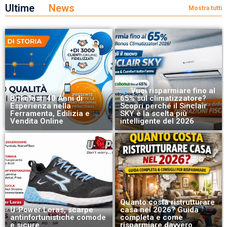
Ultime
News
Mostra tutti
Vuoi risparmiare fino al
Brikofast: 40 Anni di
65% sul climatizzatore?
Esperienza nella
Scopri perché il Sinclair
Ferramenta, Edilizia e
SKY è la scelta più
Vendita Online
intelligente del 2026
Quanto costa ristrutturare
U-Power Loras, scarpe
casa nel 2026? Guida
antinfortunistiche comode
completa e come
e sicure
risparmiare davvero