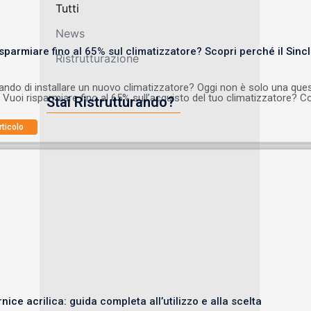
Tutti
News
isparmiare fino al 65% sul climatizzatore? Scopri perché il Sincla
Ristrutturazione
ando di installare un nuovo climatizzatore? Oggi non è solo una qu
 Vuoi risparmiare fino al 65% sull’acquisto del tuo climatizzatore? 
Stai Ristrutturando?
rticolo
nice acrilica: guida completa all’utilizzo e alla scelta