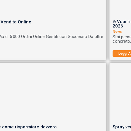
❄️ Vuoi r
e Vendita Online
2026
News
 Più di 5.000 Ordini Online Gestiti con Successo Da oltre
Stai pens
concreto.
Leggi A
e come risparmiare davvero
Spray ver