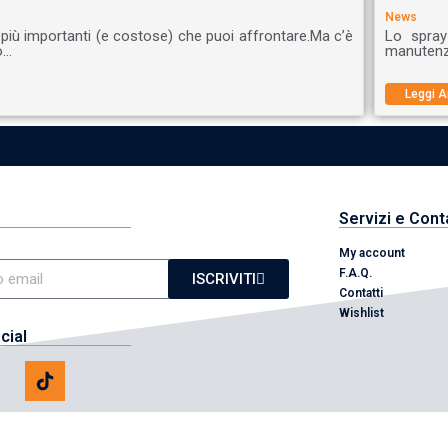
News
 più importanti (e costose) che puoi affrontare.Ma c’è
Lo spray
o…
manutenzi
Leggi A
Servizi e Cont
My account
F.A.Q.
ISCRIVITI
Contatti
Wishlist
cial