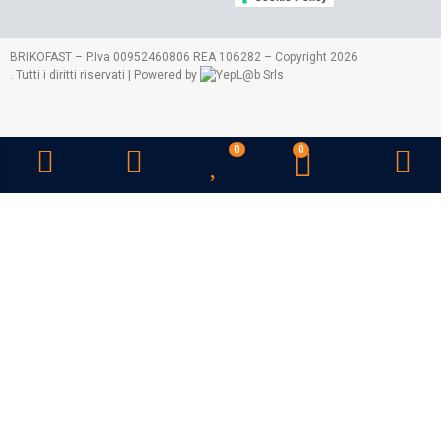
2026
BRIKOFAST – P.Iva 00952460806 REA 106282 – Copyright
. Tutti i diritti riservati | Powered by
Srls
0
0