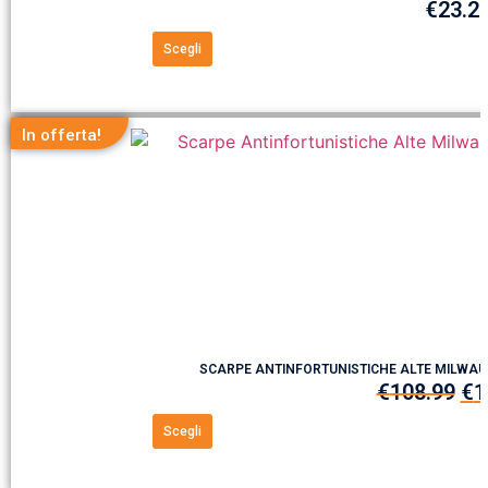
€
23.2
Scegli
In offerta!
SCARPE ANTINFORTUNISTICHE ALTE MILWAUK
€
108.99
€
1
Scegli