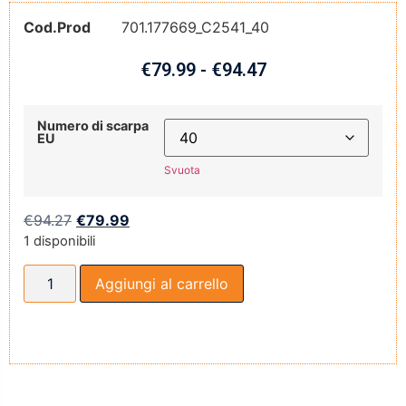
Cod.Prod
701.177669_C2541_40
€
79.99
-
€
94.47
Numero di scarpa
EU
Svuota
€
94.27
€
79.99
1 disponibili
Aggiungi al carrello