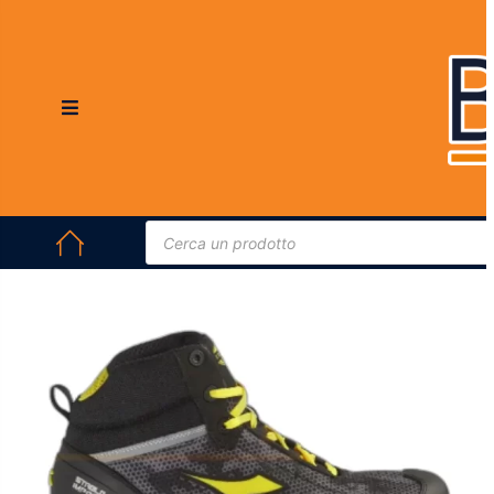
HOME
/
ABBIGLIAMENTO DA LAVORO E DPI
/
SCARPE
ANTINFORTUNISTICHE
/ SCARPE ANTINFORTUNISTICHE DIADORA
UTILITY SHARK STABLE IMPACT MID S3
In offerta!