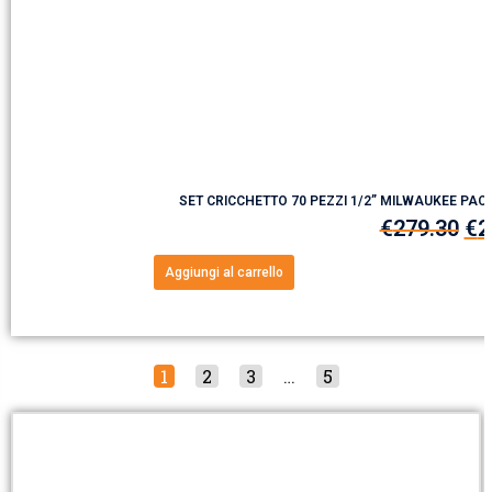
SET CRICCHETTO 70 PEZZI 1/2” MILWAUKEE PA
€
279.30
€
2
Aggiungi al carrello
1
2
3
…
5