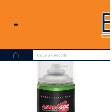
HOME
/
SPRAY TECNICI
/ IGIENIZZANTE CLIMATIZZATORE AUTO SPRAY
AMBRO-SOL 400ML – PULIZIA ARIA CONDIZIONATA ANTIBATTERICO