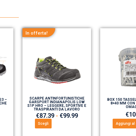
In offerta!
SCARPE ANTINFORTUNISTICHE
S3 –
BOX 150 TASSEL
GARSPORT INDIANAPOLIS LOW
CHE
8×40 MM CON 
S1P HRO – LEGGERE, SPORTIVE E
OMAG
TRASPIRANTI DA LAVORO
€
10
€
87.39
-
€
99.99
Scegli
Aggiungi al 