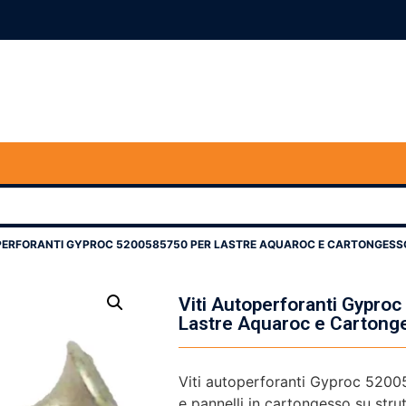
OPERFORANTI GYPROC 5200585750 PER LASTRE AQUAROC E CARTONGESS
Viti Autoperforanti Gypro
Lastre Aquaroc e Cartong
Viti autoperforanti Gyproc 52005
e pannelli in cartongesso su strut