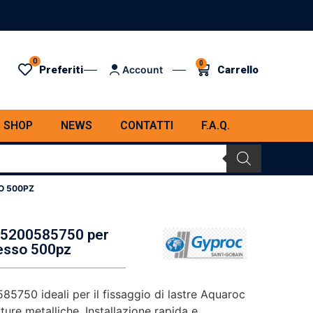
0
0
Preferiti
Carrello
Account
SHOP
NEWS
CONTATTI
F.A.Q.
O 500PZ
c 5200585750 per
esso 500pz
85750 ideali per il fissaggio di lastre Aquaroc
ture metalliche. Installazione rapida e