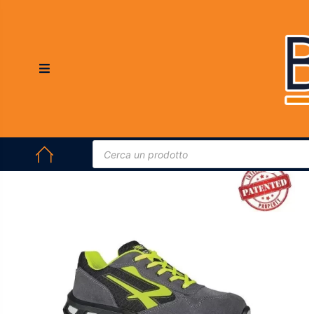
HOME
/
ABBIGLIAMENTO DA LAVORO E DPI
/
SCARPE
ANTINFORTUNISTICHE
/ U-POWER YELLOW SCARPE
ANTINFORTUNISTICHE BASSE S1PS ESD UNISEX COMFORT
In offerta!