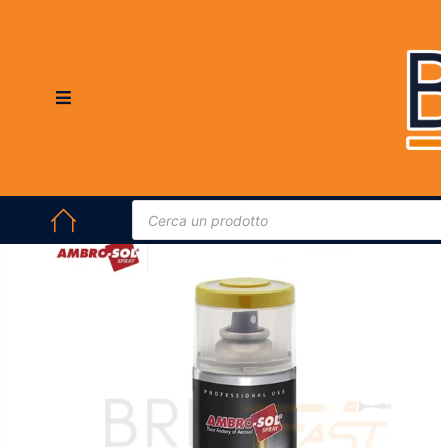
HOME
/
PITTURE E VERNICI
/
VERNICI SPRAY
/ AMBRO-SOL SPRAY
VERNICE EFFETTO METALLI PREZIOSI 400ML – ORO, ARGENTO E COLORI
METALLIZZATI PER LEGNO, METALLO, PLASTICA E DECORAZION