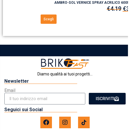
AMBRO-SOL VERNICE SPRAY ACRILICO 600
€
4.19
€
3
Scegli
Diamo qualità ai tuoi progetti...
Newsletter
Email
ISCRIVITI
Seguici sui Social