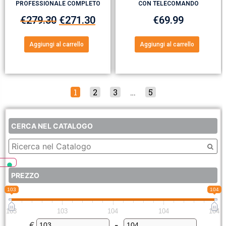
PROFESSIONALE COMPLETO
CON TELECOMANDO
€
279.30
€
271.30
€
69.99
Aggiungi al carrello
Aggiungi al carrello
1
2
3
…
5
CERCA NEL CATALOGO
PREZZO
103
104
103
103
104
104
104
€
-