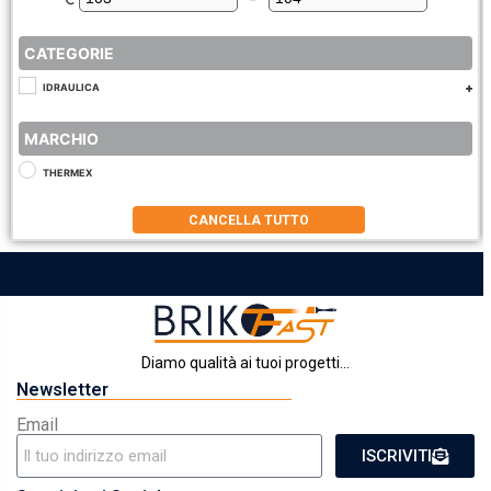
Minimum Price
Maximum Price
CATEGORIE
IDRAULICA
MARCHIO
THERMEX
CANCELLA TUTTO
Diamo qualità ai tuoi progetti...
Newsletter
Email
ISCRIVITI