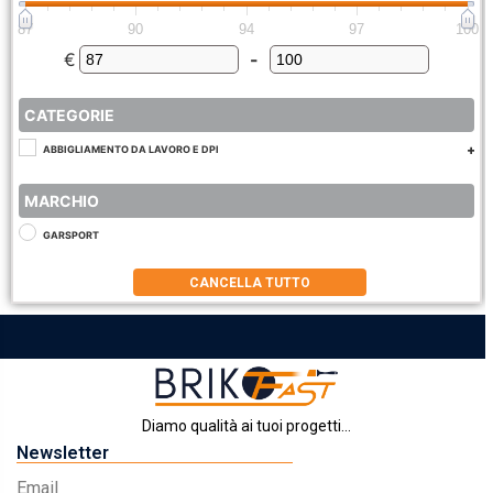
87
90
94
97
100
€
-
Minimum Price
Maximum Price
CATEGORIE
ABBIGLIAMENTO DA LAVORO E DPI
MARCHIO
GARSPORT
CANCELLA TUTTO
Diamo qualità ai tuoi progetti...
Newsletter
Email