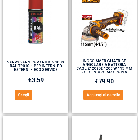
INGCO SMERIGLIATRICE
SPRAY VERNICE ACRILICA 100%
ANGOLARE A BATTERIA
RAL TP010 – PER INTERNI ED
CAGLI212025E 1200 W 115 MM
ESTERNI – ECO SERVICE
SOLO CORPO MACCHINA
€
3.59
€
79.90
Scegli
Aggiungi al carrello