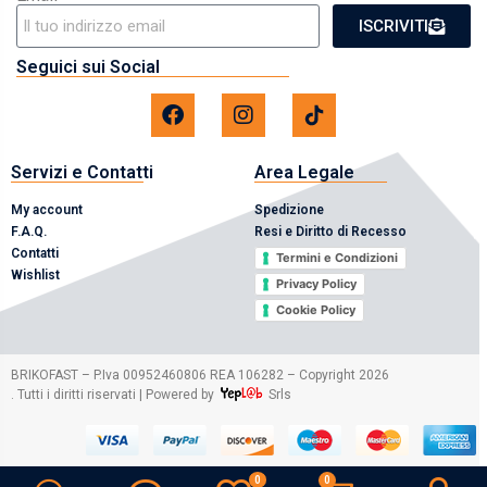
ISCRIVITI
Seguici sui Social
Servizi e Contatti
Area Legale
My account
Spedizione
F.A.Q.
Resi e Diritto di Recesso
Contatti
Termini e Condizioni
Wishlist
Privacy Policy
Cookie Policy
2026
BRIKOFAST – P.Iva 00952460806 REA 106282 – Copyright
. Tutti i diritti riservati | Powered by
Srls
0
0