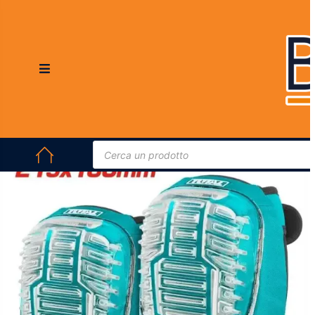
HOME
/
ABBIGLIAMENTO DA LAVORO E DPI
/
GUANTI E PROTEZIONI
CORPO
/ GINOCCHIERE ERGONOMICHE TOTAL IN PVC SCHIUMA
215X180MM