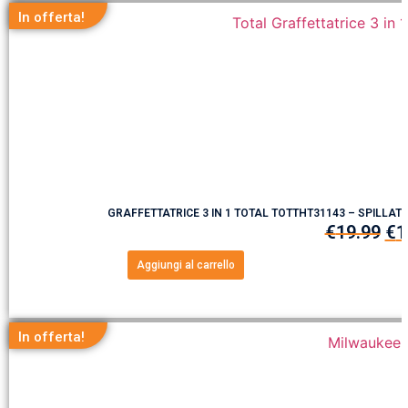
In offerta!
GRAFFETTATRICE 3 IN 1 TOTAL TOTTHT31143 – SPILLA
€
19.99
€
1
Aggiungi al carrello
In offerta!