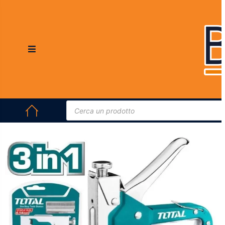
HOME
/
UTENSILI MANUALI
/
UTENSILI MANUALI
/ GRAFFETTATRICE 3 IN
1 TOTAL TOTTHT31143 – SPILLATRICE E CHIODATRICE MANUALE
PROFESSIONALE
In offerta!