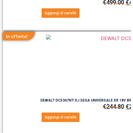
€
499.00
€
4
Aggiungi al carrello
In offerta!
DEWALT DCS367NT-XJ SEGA UNIVERSALE XR 18V B
€
244.80
€
2
Aggiungi al carrello