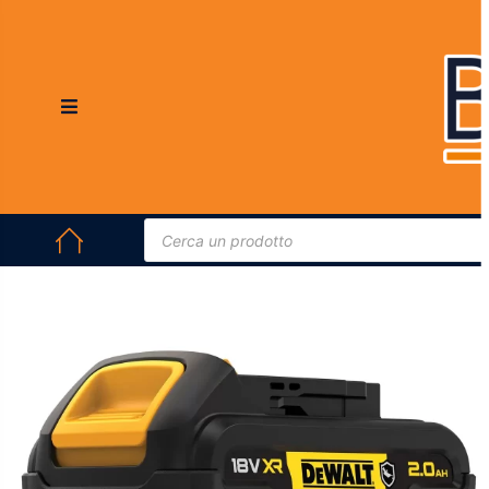
HOME
/
ELETTROUTENSILI
/
ELETTROUTENSILI A BATTERIA
/ BATTERIA
DEWALT DCB183G-XJ 18V XR 2AH AL LITIO RESISTENTE AGLI OLI
In offerta!