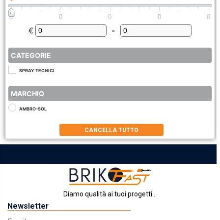
0
0
0
0
0
€
-
Minimum Price
Maximum Price
CATEGORIE
SPRAY TECNICI
MARCHIO
AMBRO-SOL
CANCELLA TUTTO
Diamo qualità ai tuoi progetti...
Newsletter