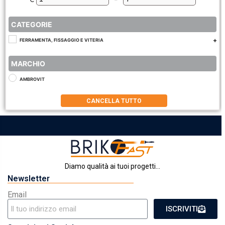
Minimum Price
Maximum Price
CATEGORIE
FERRAMENTA, FISSAGGIO E VITERIA
MARCHIO
AMBROVIT
CANCELLA TUTTO
Diamo qualità ai tuoi progetti...
Newsletter
Email
ISCRIVITI