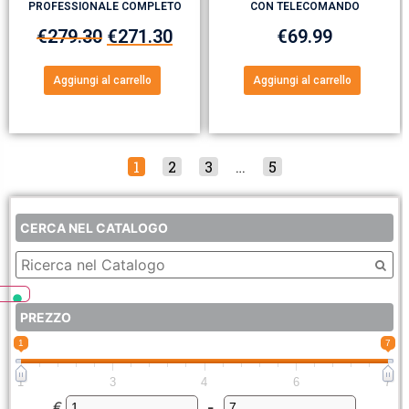
PROFESSIONALE COMPLETO
CON TELECOMANDO
€
279.30
€
271.30
€
69.99
Aggiungi al carrello
Aggiungi al carrello
1
2
3
…
5
CERCA NEL CATALOGO
PREZZO
1
7
1
3
4
6
7
€
-