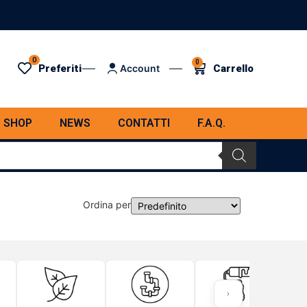
0
0
Preferiti
Carrello
Account
SHOP
NEWS
CONTATTI
F.A.Q.
Ordina per
Sort Products