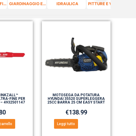
FERRAMENTA, FISSAGGIO E VITERIA
GIARDINAGGIO E CURA DEL VERDE
IDRAULICA
PITTURE E VERNICI
 INKZALL™
MOTOSEGA DA POTATURA
TRA-FINE PER
HYUNDAI 35520 SUPERLEGGERA
 – 4932501147
25CC BARRA 25 CM EASY START
.80
€
138.99
carrello
Leggi tutto