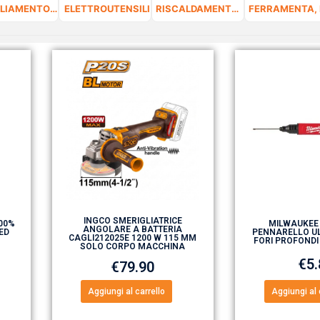
ABBIGLIAMENTO DA LAVORO E DPI
ELETTROUTENSILI
RISCALDAMENTO E CLIMATIZZAZIONE
INGCO SMERIGLIATRICE
100%
MILWAUKEE
ANGOLARE A BATTERIA
ED
PENNARELLO UL
CAGLI212025E 1200 W 115 MM
FORI PROFONDI
SOLO CORPO MACCHINA
€
5
€
79.90
Aggiungi al carrello
Aggiungi al 