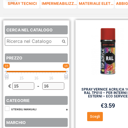
SPRAY TECNICI
IMPERMEABILIZZANTI
MATERIALE ELETTRICO
CERCA NEL CATALOGO
PREZZO
15
16
15
15
16
16
16
€
-
Minimum Price
Maximum Price
SPRAY VERNICE ACRILICA 
RAL TP010 – PER INTERNI 
ESTERNI – ECO SERVICE
CATEGORIE
€
3.59
UTENSILI MANUALI
Scegli
MARCHIO