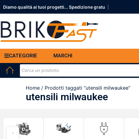
Diamo qualità ai tuoi progetti... S
|
CATEGORIE
MARCHI
Home
/ Prodotti taggati “utensili milwaukee”
utensili milwaukee