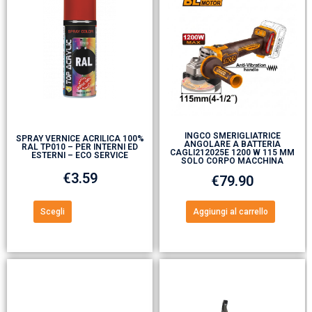
INGCO SMERIGLIATRICE
SPRAY VERNICE ACRILICA 100%
ANGOLARE A BATTERIA
RAL TP010 – PER INTERNI ED
CAGLI212025E 1200 W 115 MM
ESTERNI – ECO SERVICE
SOLO CORPO MACCHINA
€
3.59
€
79.90
Scegli
Aggiungi al carrello