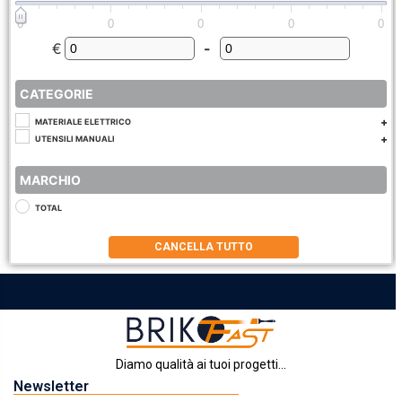
0
0
0
0
0
€
-
Minimum Price
Maximum Price
CATEGORIE
MATERIALE ELETTRICO
UTENSILI MANUALI
MARCHIO
TOTAL
CANCELLA TUTTO
Diamo qualità ai tuoi progetti...
Newsletter