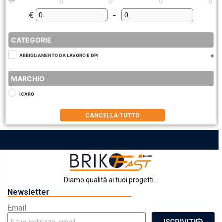
0
0
0
0
0
€
-
Minimum Price
Maximum Price
CATEGORIE
ABBIGLIAMENTO DA LAVORO E DPI
MARCHIO
ICARO
CANCELLA TUTTO
Diamo qualità ai tuoi progetti...
Newsletter
Email
ISCRIVITI