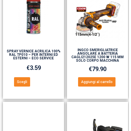
INGCO SMERIGLIATRICE
SPRAY VERNICE ACRILICA 100%
ANGOLARE A BATTERIA
RAL TP010 – PER INTERNI ED
CAGLI212025E 1200 W 115 MM
ESTERNI – ECO SERVICE
SOLO CORPO MACCHINA
€
3.59
€
79.90
Scegli
Aggiungi al carrello