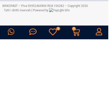
2026
BRIKOFAST – P.Iva 00952460806 REA 106282 – Copyright
. Tutti i diritti riservati | Powered by
Srls
0
0