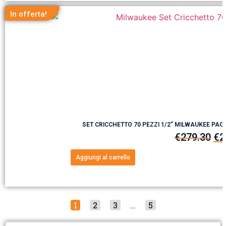
In offerta!
SET CRICCHETTO 70 PEZZI 1/2” MILWAUKEE PA
€
279.30
€
2
Aggiungi al carrello
1
2
3
…
5