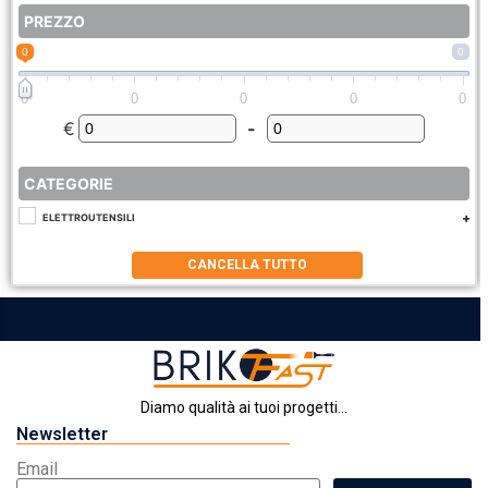
PREZZO
0
0
0
0
0
0
0
€
-
Minimum Price
Maximum Price
CATEGORIE
ELETTROUTENSILI
CANCELLA TUTTO
Diamo qualità ai tuoi progetti...
Newsletter
Email