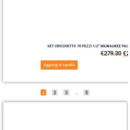
SET CRICCHETTO 70 PEZZI 1/2” MILWAUKEE PA
€
279.30
€
2
Aggiungi al carrello
1
2
3
…
5