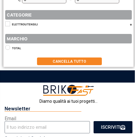
Minimum Price
Maximum Price
CATEGORIE
ELETTROUTENSILI
MARCHIO
TOTAL
CANCELLA TUTTO
Diamo qualità ai tuoi progetti...
Newsletter
Email
ISCRIVITI