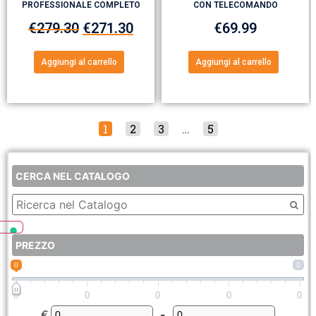
PROFESSIONALE COMPLETO
CON TELECOMANDO
€
279.30
€
271.30
€
69.99
Aggiungi al carrello
Aggiungi al carrello
1
2
3
…
5
CERCA NEL CATALOGO
PREZZO
0
0
0
0
0
0
0
€
-