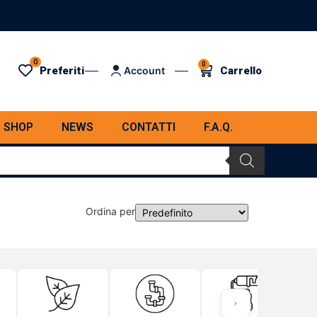
0
0
Preferiti
Carrello
Account
SHOP
NEWS
CONTATTI
F.A.Q.
Ordina per
Sort Products