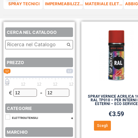
SPRAY TECNICI
IMPERMEABILIZZANTI
MATERIALE ELETTRICO
CERCA NEL CATALOGO
PREZZO
12
12
12
12
12
12
12
€
-
Minimum Price
Maximum Price
SPRAY VERNICE ACRILICA 
RAL TP010 – PER INTERNI 
ESTERNI – ECO SERVICE
CATEGORIE
€
3.59
ELETTROUTENSILI
Scegli
MARCHIO