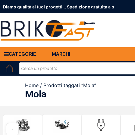
Diamo qualità ai tuoi progetti... Spedizio
|
CATEGORIE
MARCHI
Home
/ Prodotti taggati “Mola”
Mola