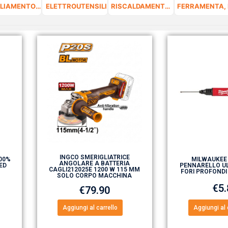
ABBIGLIAMENTO DA LAVORO E DPI
ELETTROUTENSILI
RISCALDAMENTO E CLIMATIZZAZIONE
INGCO SMERIGLIATRICE
100%
MILWAUKEE
ANGOLARE A BATTERIA
ED
PENNARELLO UL
CAGLI212025E 1200 W 115 MM
FORI PROFONDI
SOLO CORPO MACCHINA
€
5
€
79.90
Aggiungi al carrello
Aggiungi al 