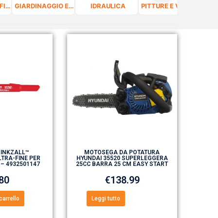
FERRAMENTA, FISSAGGIO E VITERIA
GIARDINAGGIO E CURA DEL VERDE
IDRAULICA
PITTURE E VERNICI
 INKZALL™
MOTOSEGA DA POTATURA
TRA-FINE PER
HYUNDAI 35520 SUPERLEGGERA
 – 4932501147
25CC BARRA 25 CM EASY START
.80
€
138.99
carrello
Leggi tutto