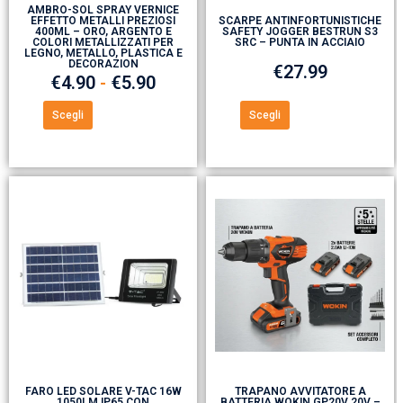
AMBRO-SOL SPRAY VERNICE
EFFETTO METALLI PREZIOSI
SCARPE ANTINFORTUNISTICHE
400ML – ORO, ARGENTO E
SAFETY JOGGER BESTRUN S3
COLORI METALLIZZATI PER
SRC – PUNTA IN ACCIAIO
LEGNO, METALLO, PLASTICA E
DECORAZION
€
27.99
€
4.90
-
€
5.90
Scegli
Scegli
FARO LED SOLARE V-TAC 16W
TRAPANO AVVITATORE A
1050LM IP65 CON
BATTERIA WOKIN GP20V 20V –