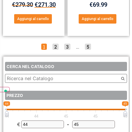
€
279.30
€
271.30
€
69.99
Aggiungi al carrello
Aggiungi al carrello
1
2
3
…
5
CERCA NEL CATALOGO
PREZZO
44
45
44
44
45
45
45
€
-
Minimum Price
Maximum Price