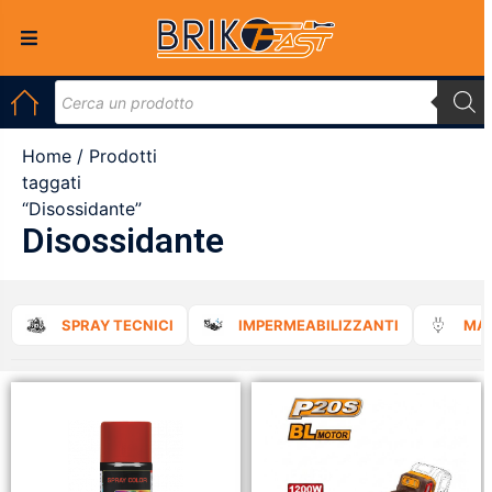
Home
/ Prodotti
taggati
“Disossidante”
Disossidante
SPRAY TECNICI
IMPERMEABILIZZANTI
MAT