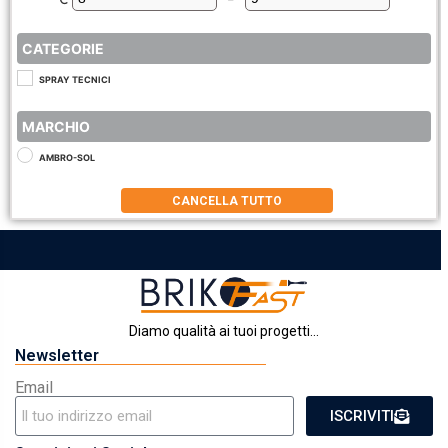
Minimum Price
Maximum Price
CATEGORIE
SPRAY TECNICI
MARCHIO
AMBRO-SOL
CANCELLA TUTTO
Diamo qualità ai tuoi progetti...
Newsletter
Email
ISCRIVITI