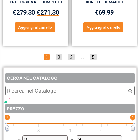
PROFESSIONALE COMPLETO
CON TELECOMANDO
€
279.30
€
271.30
€
69.99
Aggiungi al carrello
Aggiungi al carrello
1
2
3
…
5
CERCA NEL CATALOGO
PREZZO
8
9
8
8
9
9
9
€
-