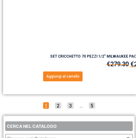
SET CRICCHETTO 70 PEZZI 1/2” MILWAUKEE PA
€
279.30
€
2
Aggiungi al carrello
1
2
3
…
5
CERCA NEL CATALOGO