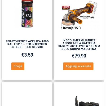
INGCO SMERIGLIATRICE
SPRAY VERNICE ACRILICA 100%
ANGOLARE A BATTERIA
RAL TP010 – PER INTERNI ED
CAGLI212025E 1200 W 115 MM
ESTERNI – ECO SERVICE
SOLO CORPO MACCHINA
€
3.59
€
79.90
Scegli
Aggiungi al carrello