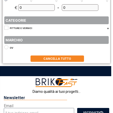
0
0
0
0
0
€
-
Minimum Price
Maximum Price
CATEGORIE
PITTURE E VERNICI
MARCHIO
OV
CANCELLA TUTTO
Diamo qualità ai tuoi progetti...
Newsletter
Email
ISCRIVITI