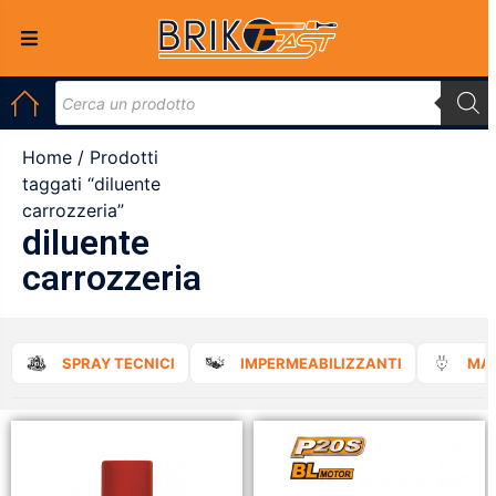
Home
/ Prodotti
taggati “diluente
carrozzeria”
diluente
carrozzeria
SPRAY TECNICI
IMPERMEABILIZZANTI
MAT