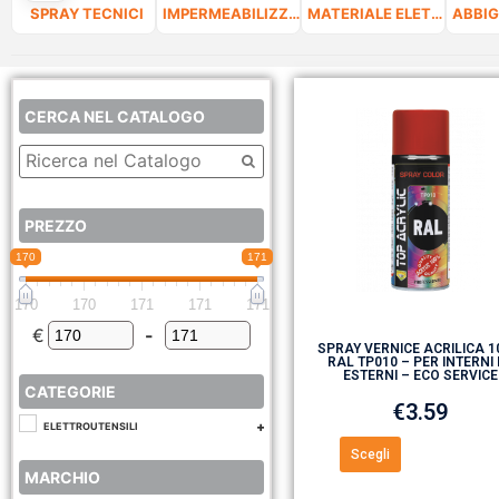
SPRAY TECNICI
IMPERMEABILIZZANTI
MATERIALE ELETTRICO
CERCA NEL CATALOGO
PREZZO
170
171
170
170
171
171
171
€
-
Minimum Price
Maximum Price
SPRAY VERNICE ACRILICA 
RAL TP010 – PER INTERNI 
ESTERNI – ECO SERVICE
CATEGORIE
€
3.59
ELETTROUTENSILI
Scegli
MARCHIO