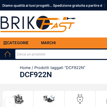
Diamo qualità ai tuoi progetti... Spedizione gratuit
|
CATEGORIE
MARCHI
Home
/ Prodotti taggati “DCF922N”
DCF922N