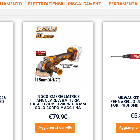
ABBIGLIAMENTO DA LAVORO E DPI
ELETTROUTENSILI
RISCALDAMENTO E CLIMATIZZAZIONE
INGCO SMERIGLIATRICE
100%
MILWAUKEE
ANGOLARE A BATTERIA
ED
PENNARELLO UL
CAGLI212025E 1200 W 115 MM
FORI PROFONDI
SOLO CORPO MACCHINA
€
5
€
79.90
Aggiungi al carrello
Aggiungi al 