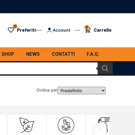
0
0
Preferiti
Carrello
Account
SHOP
NEWS
CONTATTI
F.A.Q.
Ordina per
Sort Products