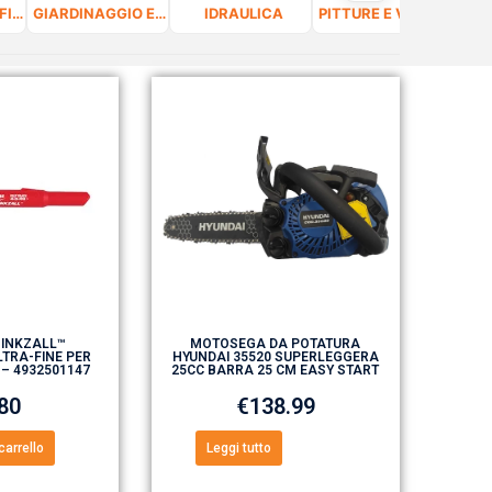
FERRAMENTA, FISSAGGIO E VITERIA
GIARDINAGGIO E CURA DEL VERDE
IDRAULICA
PITTURE E VERNICI
 INKZALL™
MOTOSEGA DA POTATURA
TRA-FINE PER
HYUNDAI 35520 SUPERLEGGERA
 – 4932501147
25CC BARRA 25 CM EASY START
.80
€
138.99
carrello
Leggi tutto