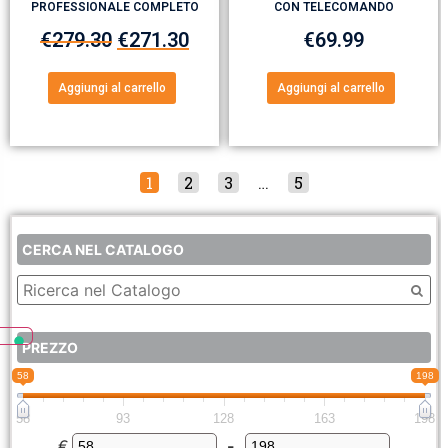
PROFESSIONALE COMPLETO
CON TELECOMANDO
€
279.30
€
271.30
€
69.99
Aggiungi al carrello
Aggiungi al carrello
1
2
3
…
5
CERCA NEL CATALOGO
PREZZO
58
198
58
93
128
163
198
€
-