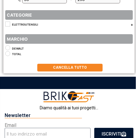
Minimum Price
Maximum Price
CATEGORIE
ELETTROUTENSILI
MARCHIO
DEWALT
TOTAL
CANCELLA TUTTO
Diamo qualità ai tuoi progetti...
Newsletter
Email
ISCRIVITI