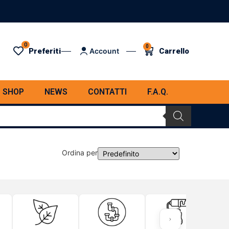
0
0
Preferiti
Carrello
Account
SHOP
NEWS
CONTATTI
F.A.Q.
Ordina per
Sort Products