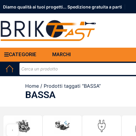
Diamo qualità ai tuoi progetti... Spedizione g
|
CATEGORIE
MARCHI
Home
/ Prodotti taggati “BASSA”
BASSA