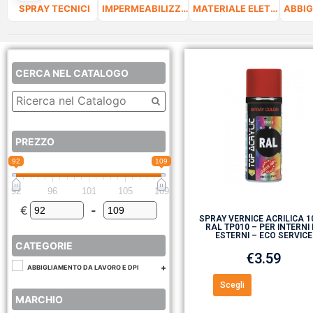
SPRAY TECNICI
IMPERMEABILIZZANTI
MATERIALE ELETTRICO
CERCA NEL CATALOGO
PREZZO
92
109
92
96
101
105
109
€
-
Minimum Price
Maximum Price
SPRAY VERNICE ACRILICA 
RAL TP010 – PER INTERNI 
ESTERNI – ECO SERVICE
CATEGORIE
€
3.59
ABBIGLIAMENTO DA LAVORO E DPI
Scegli
MARCHIO