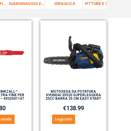
FERRAMENTA, FISSAGGIO E VITERIA
GIARDINAGGIO E CURA DEL VERDE
IDRAULICA
PITTURE E VERNICI
 INKZALL™
MOTOSEGA DA POTATURA
TRA-FINE PER
HYUNDAI 35520 SUPERLEGGERA
 – 4932501147
25CC BARRA 25 CM EASY START
.80
€
138.99
carrello
Leggi tutto