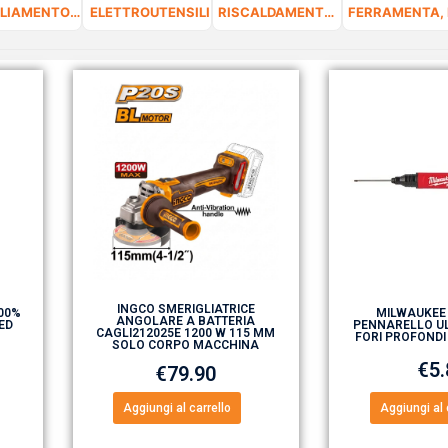
ABBIGLIAMENTO DA LAVORO E DPI
ELETTROUTENSILI
RISCALDAMENTO E CLIMATIZZAZIONE
INGCO SMERIGLIATRICE
100%
MILWAUKEE
ANGOLARE A BATTERIA
ED
PENNARELLO UL
CAGLI212025E 1200 W 115 MM
FORI PROFONDI
SOLO CORPO MACCHINA
€
5
€
79.90
Aggiungi al carrello
Aggiungi al 