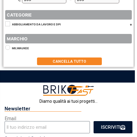
Minimum Price
Maximum Price
CATEGORIE
ABBIGLIAMENTO DA LAVORO E DPI
MARCHIO
MILWAUKEE
CANCELLA TUTTO
Diamo qualità ai tuoi progetti...
Newsletter
Email
ISCRIVITI