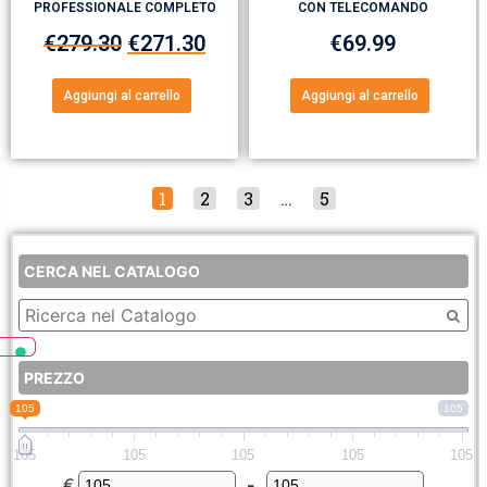
PROFESSIONALE COMPLETO
CON TELECOMANDO
€
279.30
€
271.30
€
69.99
Aggiungi al carrello
Aggiungi al carrello
1
2
3
…
5
CERCA NEL CATALOGO
PREZZO
105
105
105
105
105
105
105
€
-