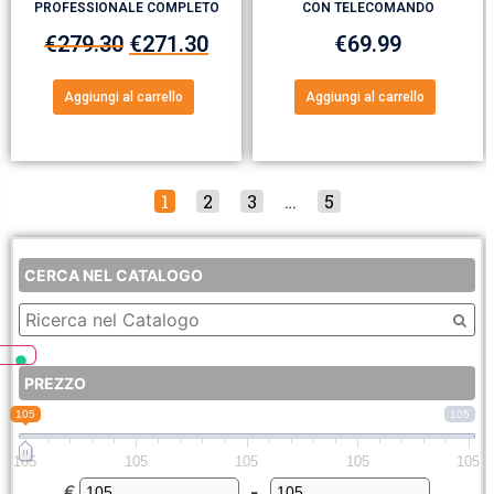
PROFESSIONALE COMPLETO
CON TELECOMANDO
€
279.30
€
271.30
€
69.99
Aggiungi al carrello
Aggiungi al carrello
1
2
3
…
5
CERCA NEL CATALOGO
PREZZO
105
105
105
105
105
105
105
€
-