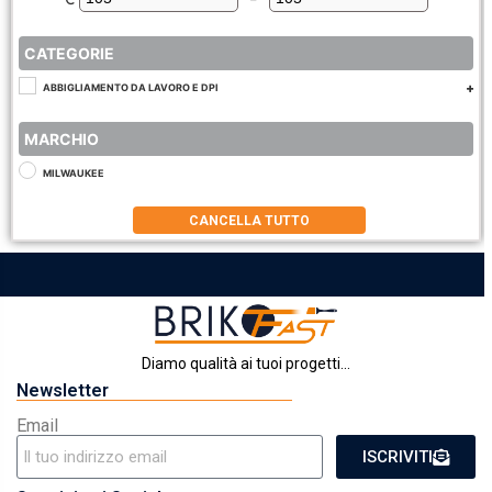
Minimum Price
Maximum Price
CATEGORIE
ABBIGLIAMENTO DA LAVORO E DPI
MARCHIO
MILWAUKEE
CANCELLA TUTTO
Diamo qualità ai tuoi progetti...
Newsletter
Email
ISCRIVITI