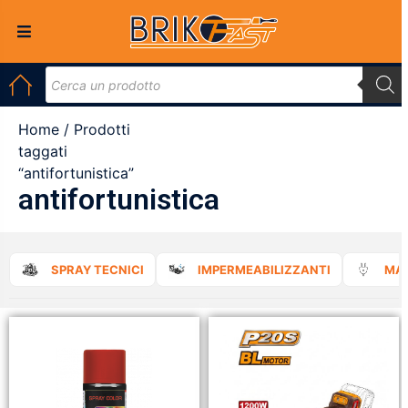
Home
/ Prodotti
taggati
“antifortunistica”
antifortunistica
SPRAY TECNICI
IMPERMEABILIZZANTI
MAT