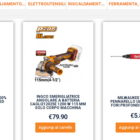
ABBIGLIAMENTO DA LAVORO E DPI
ELETTROUTENSILI
RISCALDAMENTO E CLIMATIZZAZIONE
INGCO SMERIGLIATRICE
100%
MILWAUKEE
ANGOLARE A BATTERIA
ED
PENNARELLO UL
CAGLI212025E 1200 W 115 MM
FORI PROFONDI
SOLO CORPO MACCHINA
€
5
€
79.90
Aggiungi al carrello
Aggiungi al 