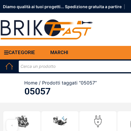
Diamo qualità ai tuoi progetti... Spedizione grat
|
CATEGORIE
MARCHI
Home
/ Prodotti taggati “05057”
05057