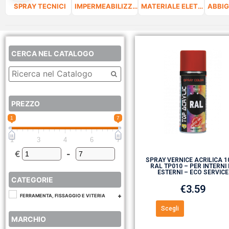
SPRAY TECNICI
IMPERMEABILIZZANTI
MATERIALE ELETTRICO
CERCA NEL CATALOGO
PREZZO
1
7
1
3
4
6
7
€
-
Minimum Price
Maximum Price
SPRAY VERNICE ACRILICA 
RAL TP010 – PER INTERNI 
ESTERNI – ECO SERVICE
CATEGORIE
€
3.59
FERRAMENTA, FISSAGGIO E VITERIA
Scegli
MARCHIO