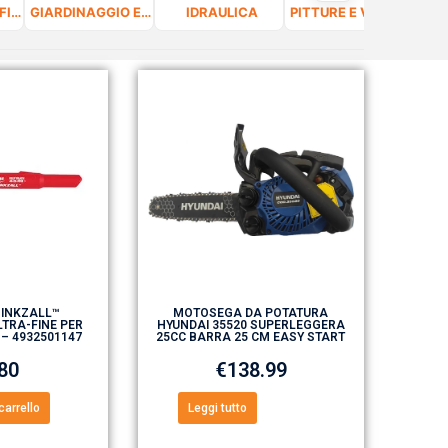
FERRAMENTA, FISSAGGIO E VITERIA
GIARDINAGGIO E CURA DEL VERDE
IDRAULICA
PITTURE E VERNICI
 INKZALL™
MOTOSEGA DA POTATURA
TRA-FINE PER
HYUNDAI 35520 SUPERLEGGERA
 – 4932501147
25CC BARRA 25 CM EASY START
.80
€
138.99
carrello
Leggi tutto