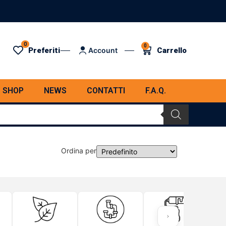
0
0
Preferiti
Carrello
Account
SHOP
NEWS
CONTATTI
F.A.Q.
Ordina per
Sort Products