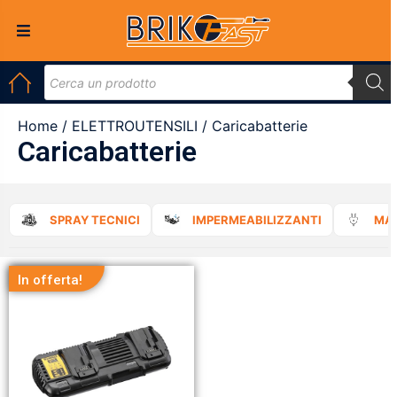
Home
/
ELETTROUTENSILI
/ Caricabatterie
Caricabatterie
SPRAY TECNICI
IMPERMEABILIZZANTI
MAT
In offerta!