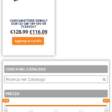
CARICABATTERIE DEWALT
DCB132-QW 18V-54V XR
FLEXVOLT
€
128.99
€
116.09
Aggiungi al carrello
CERCA NEL CATALOGO
PREZZO
116
117
116
116
117
117
117