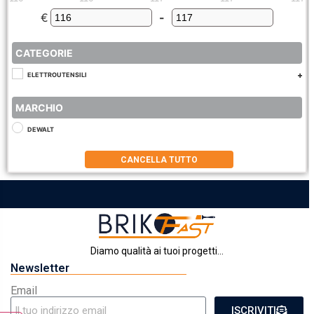
€
-
Minimum Price
Maximum Price
CATEGORIE
ELETTROUTENSILI
MARCHIO
DEWALT
CANCELLA TUTTO
Diamo qualità ai tuoi progetti...
Newsletter
Email
ISCRIVITI