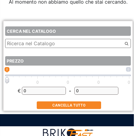
Al momento non abbiamo quello che stai cercando.
CERCA NEL CATALOGO
PREZZO
0
0
0
0
0
0
0
€
-
Minimum Price
Maximum Price
CANCELLA TUTTO