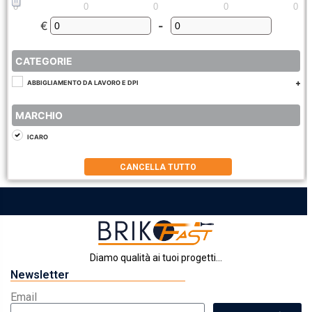
0
0
0
0
0
€
-
Minimum Price
Maximum Price
CATEGORIE
ABBIGLIAMENTO DA LAVORO E DPI
MARCHIO
ICARO
CANCELLA TUTTO
Diamo qualità ai tuoi progetti...
Newsletter
Email